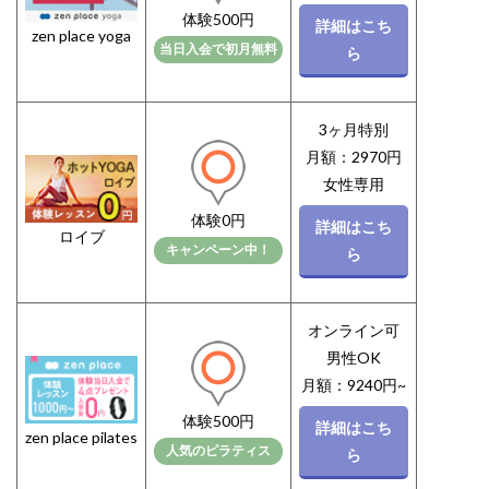
体験500円
詳細はこち
zen place yoga
当日入会で初月無料
ら
3ヶ月特別
月額：2970円
女性専用
体験0円
詳細はこち
ロイブ
キャンペーン中！
ら
オンライン可
男性OK
月額：9240円~
体験500円
詳細はこち
zen place pilates
人気のピラティス
ら