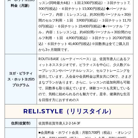
ッスン(同時最大4名) ・１回 2,500 円(税込) ・３回チケット 7,
料金（月謝）
500 円(税込) ・６回チケット 15,000 円(税込) ◆パーソナル
「ハーフ」 内容：１レッスンは、約30分間パーソナル＋30分
間のセルフ利用 ・１回 3,900 円(税込) ・３回チケット 11,70
0 円(税込) ・６回チケット 23,400 円(税込) ◆パーソナル「フ
ル」 内容：１レッスンは、約60分間パーソナル＋30分間のセ
ルフ利用 ・１回 6,900 円(税込) ・３回チケット 20,700 円(税
込) ・６回チケット 41,400 円(税込) ※回数券は全てご購入日
から3ヶ月期限です。
ROUTii BASE（ルーティーベース）は、佐賀市唐人にあるフ
ィットネススタジオです。ピラティスを中心に、少人数グル
ープレッスンやパーソナルレッスン、セルフトレーニングを
ヨガ・ピラティ
提供しています。入会金や会員料金は男女共にOKで、さまざ
ス・ホットヨガの
まなプランがあります。さらに、レッスンの追加利用も可能
プログラム
で、回数券も取り揃えています。体験コースも充実している
ので、気軽に始められるのも魅力です。是非、健康的な生活
を目指す方におすすめのス
RELI.STYLE（リリスタイル）
住所(佐賀市)
佐賀県佐賀市唐人2-2-14-3F
■会員料金 ・ホワイト会員：月額5,700円（税込） ・オレンジ