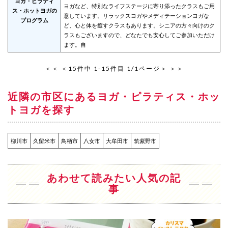
ヨガ・ピラティ
ヨガなど、特別なライフステージに寄り添ったクラスもご用
ス・ホットヨガの
意しています。リラックスヨガやメディテーションヨガな
プログラム
ど、心と体を癒すクラスもあります。シニアの方々向けのク
ラスもございますので、どなたでも安心してご参加いただけ
ます。自
＜＜
＜
15件中 1-15件目 1/1ページ
＞
＞＞
近隣の市区にあるヨガ・ピラティス・ホッ
トヨガを探す
柳川市
久留米市
鳥栖市
八女市
大牟田市
筑紫野市
あわせて読みたい人気の記
事