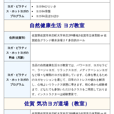
ヨガ・ピラティ
ヨガdeひといき
ス・ホットヨガの
ヨガde骨盤
プログラム
ヨガde足ぽかぽか
自然健康生活 ヨガ教室
佐賀県佐賀市本庄町大字本庄299番地3 佐賀市立体育館 or 佐
住所(佐賀市)
賀総合グランド横水泳場２Ｆ多目的ホール
ヨガ・ピラティ
ス・ホットヨガの
料金（月謝）
当店の自然健康生活ヨガ教室では、パワーヨガ、ヨガセラピ
ー、ラージャヨガ、リラックスヨガ、メディテーションヨガ
ヨガ・ピラティ
など様々な種類のヨガを提供しています。心身を整えるため
ス・ホットヨガの
のヨガセッションを通じて、日常のストレスや疲れを解消
プログラム
し、心地よいリラックス状態に導きます。初心者から経験者
まで、どなたでも参加いただけるクラスをご用意しておりま
す。インストラクターは経験豊富で、
佐賀 気功ヨガ道場（教室）
佐賀県佐賀市本庄町大字本庄299番地3 佐賀市立体育館 or 佐