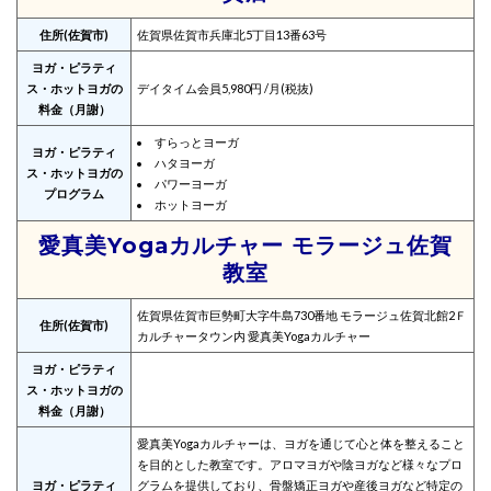
住所(佐賀市)
佐賀県佐賀市兵庫北5丁目13番63号
ヨガ・ピラティ
ス・ホットヨガの
デイタイム会員5,980円 /月(税抜)
料金（月謝）
すらっとヨーガ
ヨガ・ピラティ
ハタヨーガ
ス・ホットヨガの
パワーヨーガ
プログラム
ホットヨーガ
愛真美Yogaカルチャー モラージュ佐賀
教室
佐賀県佐賀市巨勢町大字牛島730番地 モラージュ佐賀北館2Ｆ
住所(佐賀市)
カルチャータウン内 愛真美Yogaカルチャー
ヨガ・ピラティ
ス・ホットヨガの
料金（月謝）
愛真美Yogaカルチャーは、ヨガを通じて心と体を整えること
を目的とした教室です。アロマヨガや陰ヨガなど様々なプロ
ヨガ・ピラティ
グラムを提供しており、骨盤矯正ヨガや産後ヨガなど特定の