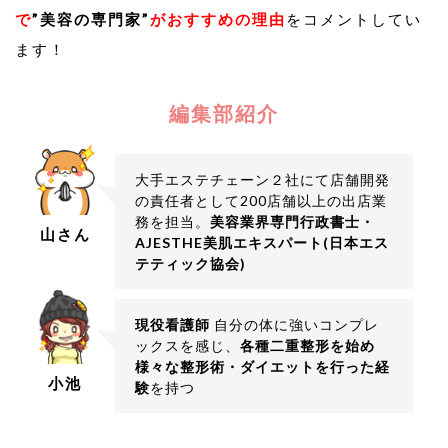
で
”美容の専門家”
がおすすめの理由
をコメントしてい
ます！
編集部紹介
大手エステチェーン２社にて店舗開発
の責任者として200店舗以上の出店業
務を担当。
美容業界専門行政書士・
山さん
AJESTHE美肌エキスパート(日本エス
テティック協会)
現役看護師
自分の体に強いコンプレ
ックスを感じ、
各種二重整形を始め
様々な整形術・ダイエットを行った経
小池
験
を持つ