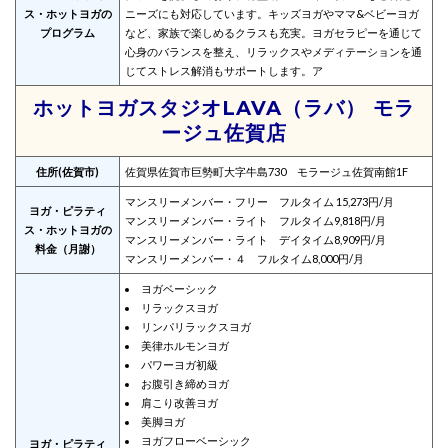
ス・ホットヨガの
ニーズにも対応しています。キッズヨガやママ&ベビーヨガ
プログラム
など、家族で楽しめるクラスも充実。ヨガセラピーを通じて
心身のバランスを整え、リラックスやメディテーションを通
じてストレス解消もサポートします。ア
ホットヨガスタジオLAVA（ラバ） モラ
ージュ佐賀店
住所(佐賀市)
佐賀県佐賀市巨勢町大字牛島730 モラージュ佐賀南館1F
マンスリーメンバー・フリー フルタイム 15,273円/月
ヨガ・ピラティ
マンスリーメンバー・ライト フルタイム9,818円/月
ス・ホットヨガの
マンスリーメンバー・ライト デイタイム8,909円/月
料金（月謝）
マンスリーメンバー・４ フルタイム8,000円/月
ヨガベーシック
リラックスヨガ
リンパリラックスヨガ
美律ホルモンヨガ
パワーヨガ初級
お腹引き締めヨガ
肩こり改善ヨガ
美脚ヨガ
ヨガフローベーシック
ヨガ・ピラティ