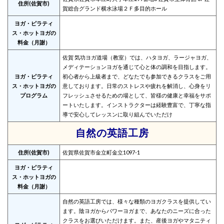
住所(佐賀市)
賀総合グランド横水泳場２Ｆ多目的ホール
ヨガ・ピラティ
ス・ホットヨガの
料金（月謝）
佐賀 気功ヨガ道場（教室）では、ハタヨガ、ラージャヨガ、
メディテーションヨガを通じて心と体の調和を目指します。
ヨガ・ピラティ
初心者から上級者まで、どなたでも参加できるクラスをご用
ス・ホットヨガの
意しております。日常のストレスや疲れを解消し、心身をリ
プログラム
フレッシュさせるための場として、皆様の健康と幸福をサポ
ートいたします。インストラクターは経験豊富で、丁寧な指
導で安心してレッスンに取り組んでいただけ
自然の英語工房
住所(佐賀市)
佐賀県佐賀市金立町金立1097-1
ヨガ・ピラティ
ス・ホットヨガの
料金（月謝）
自然の英語工房では、様々な種類のヨガクラスを提供してい
ます。陰ヨガからパワーヨガまで、あなたのニーズに合った
クラスをお選びいただけます。また、産後ヨガやマタニティ