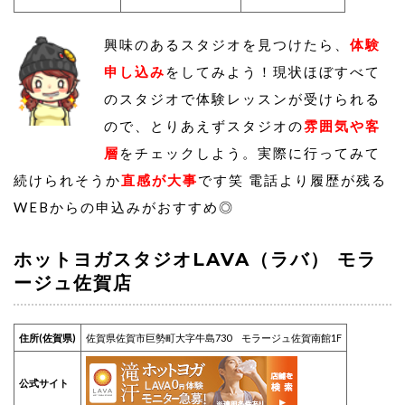
興味のあるスタジオを見つけたら、
体験
申し込み
をしてみよう！現状ほぼすべて
のスタジオで体験レッスンが受けられる
ので、とりあえずスタジオの
雰囲気や客
層
をチェックしよう。実際に行ってみて
続けられそうか
直感が大事
です笑 電話より履歴が残る
WEBからの申込みがおすすめ◎
ホットヨガスタジオLAVA（ラバ） モラ
ージュ佐賀店
住所(佐賀県)
佐賀県佐賀市巨勢町大字牛島730 モラージュ佐賀南館1F
公式サイト