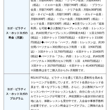
会員：月額6,800円（税込） ・グリーン会員：月額6,800円
（税込） ・イエロー会員：月額7,900円（税込） ・ブラウン
会員：月額7,900円（税込） ・クリア会員：月額6,000円(税
込) ・ネイビー会員：月額7,000円（税込） ・ボルドー会員：
月額8,000円（税込） ・ブルー会員：月額8,000円（税込） ・
レッド会員：月額9,500円（税込） ■任意でレッスンの『追加
ヨガ・ピラティ
利用』も可能 ◆少人数制グループレッスン 内容：１レッスン
ス・ホットヨガの
は、約60分間グループレッスン(同時最大4名) ・１回 2,500 円
料金（月謝）
(税込) ・３回チケット 7,500 円(税込) ・６回チケット 15,000
円(税込) ◆パーソナル「ハーフ」 内容：１レッスンは、約30
分間パーソナル＋30分間のセルフ利用 ・１回 3,900 円(税
込) ・３回チケット 11,700 円(税込) ・６回チケット 23,400 円
(税込) ◆パーソナル「フル」 内容：１レッスンは、約60分間
パーソナル＋30分間のセルフ利用 ・１回 6,900 円(税込) ・
３回チケット 20,700 円(税込) ・６回チケット 41,400 円(税込)
※回数券は全てご購入日から3ヶ月期限です。
RELIX.STYLEは、ピラティスを通じて筋力と柔軟性を高める
トレーニングを提供しています。ホワイト会員からレッド会
員まで、様々なプランをご用意。さらに、少人数制グループ
ヨガ・ピラティ
レッスンやパーソナルレッスンもあり、自分に合ったスタイ
ス・ホットヨガの
ルでトレーニングが可能です。JR佐賀駅から徒歩10分の好立
プログラム
地にあり、体験レッスンも受付中です。入会金や事務手数料
が必要ですが、レッスン料金はリーズナブル。ご興味のある