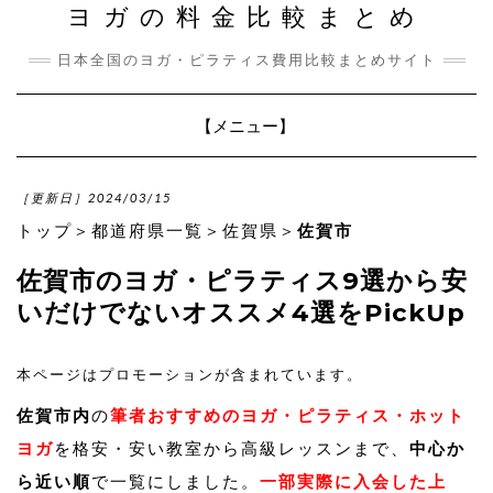
ヨガの料金比較まとめ
日本全国のヨガ・ピラティス費用比較まとめサイト
Toggle
【メニュー】
Navigation
［更新日］2024/03/15
トップ
＞
都道府県一覧
＞
佐賀県
＞
佐賀市
佐賀市のヨガ・ピラティス9選から安
いだけでないオススメ4選をPickUp
本ページはプロモーションが含まれています。
佐賀市内
の
筆者おすすめのヨガ・ピラティス・ホット
ヨガ
を格安・安い教室から高級レッスンまで、
中心か
ら近い順
で一覧にしました。
一部実際に入会した上