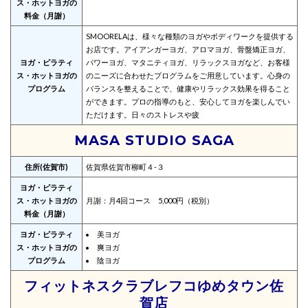
ス・ホットヨガの
料金（月謝）
SMOORELAは、様々な種類のヨガやボディワークを提供する
お店です。アイアンガーヨガ、アロマヨガ、骨盤矯正ヨガ、
ヨガ・ピラティ
パワーヨガ、マタニティヨガ、リラックスヨガなど、お客様
ス・ホットヨガの
のニーズに合わせたプログラムをご用意しています。心身の
プログラム
バランスを整えることで、健康やリラックス効果を得ること
ができます。プロの指導のもと、安心してヨガを楽しんでい
ただけます。日々のストレスや疲
MASA STUDIO SAGA
住所(佐賀市)
佐賀県佐賀市柳町４-３
ヨガ・ピラティ
ス・ホットヨガの
月謝：月4回コース 5,000円（税別）
料金（月謝）
ヨガ・ピラティ
美ヨガ
ス・ホットヨガの
爽ヨガ
プログラム
陰ヨガ
フィットネスクラブレフコゆめタウン佐
賀店