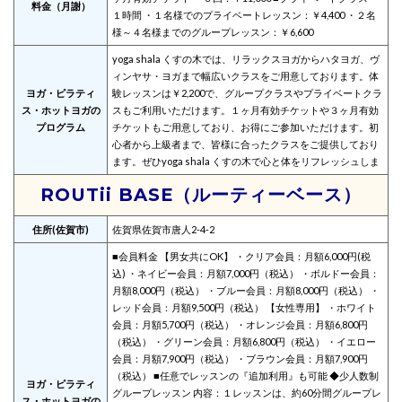
料金（月謝）
１時間 ・１名様でのプライベートレッスン：￥4,400 ・２名
様～４名様までのグループレッスン：￥6,600
yoga shala くすの木では、リラックスヨガからハタヨガ、ヴ
ィンヤサ・ヨガまで幅広いクラスをご用意しております。体
ヨガ・ピラティ
験レッスンは￥2,200で、グループクラスやプライベートクラ
ス・ホットヨガの
スもご利用いただけます。１ヶ月有効チケットや３ヶ月有効
プログラム
チケットもご用意しており、お得にご参加いただけます。初
心者から上級者まで、皆様に合ったクラスをご提供しており
ます。ぜひyoga shala くすの木で心と体をリフレッシュしま
ROUTii BASE（ルーティーベース）
住所(佐賀市)
佐賀県佐賀市唐人2-4-2
■会員料金 【男女共にOK】 ・クリア会員：月額6,000円(税
込) ・ネイビー会員：月額7,000円（税込） ・ボルドー会員：
月額8,000円（税込） ・ブルー会員：月額8,000円（税込） ・
レッド会員：月額9,500円（税込） 【女性専用】 ・ホワイト
会員：月額5,700円（税込） ・オレンジ会員：月額6,800円
（税込） ・グリーン会員：月額6,800円（税込） ・イエロー
会員：月額7,900円（税込） ・ブラウン会員：月額7,900円
（税込） ■任意でレッスンの『追加利用』も可能 ◆少人数制
ヨガ・ピラティ
グループレッスン 内容：１レッスンは、約60分間グループレ
ス・ホットヨガの