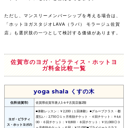
ただし、マンスリーメンバーシップを考える場合は、
「ホットヨガスタジオLAVA（ラバ） モラージュ佐賀
店」も選択肢の一つとして検討する価値があります。
佐賀市のヨガ・ピラティス・ホットヨ
ガ料金比較一覧
yoga shala くすの木
住所(佐賀市)
佐賀県佐賀市唐人1-6-9 古賀店舗2階
■体験レッスン：￥2,200（１回体験） ■グループクラス ・都
度払い：2,750 ◎１ヶ月有効チケット ・４回チケット：￥6,6
ヨガ・ピラティ
00 ・６回チケット：￥8,800 ・８回チケット：￥11,000 ◎３
ス・ホットヨガの
ヶ月有効チケット ・６回：￥11,000 ■プライベートクラス