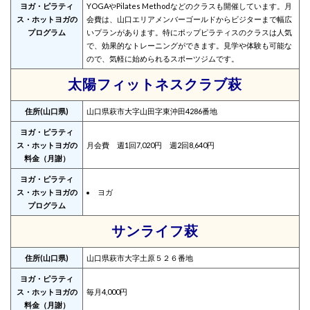
ヨガ・ピラティ
YOGAやPilates Methodなどのクラスも開催しています。月
ス・ホットヨガの
会費は、山口エリアメンバーゴールドからビジターまで幅広
プログラム
いプランがあります。特にポップピラティスのクラスは人気
で、効果的なトレーニングができます。見学や体験も可能な
ので、気軽に始められるスポーツジムです。
太陽フィットネスクラブ萩
住所(山口県)
山口県萩市大字山田字東沖田4286番地
ヨガ・ピラティ
ス・ホットヨガの
月会費 週1回7,020円 週2回8,640円
料金（月謝）
ヨガ・ピラティ
ス・ホットヨガの
ヨガ
プログラム
サンライフ萩
住所(山口県)
山口県萩市大字土原５２６番地
ヨガ・ピラティ
ス・ホットヨガの
毎月4,000円
料金（月謝）