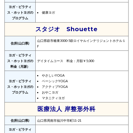
ヨガ・ピラティ
ス・ホットヨガの
健康ヨガ
プログラム
スタジオ Shouette
山口県萩市椿東3000‐5萩ロイヤルインテリジェントホテル１
住所(山口県)
F
ヨガ・ピラティ
ス・ホットヨガの
デイタイムコース 料金：月額￥5,000
料金（月謝）
やさしいYOGA
ヨガ・ピラティ
ベーシックYOGA
ス・ホットヨガの
アクティブYOGA
プログラム
おやこヨガ
マタニティヨガ
医療法人 岸整形外科
住所(山口県)
山口県周南市福川中市町11-21
ヨガ・ピラティ