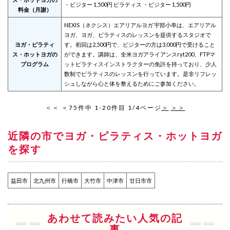
・ビジター 1,500円 ピラティス ・ビジター 1,500円
料金（月謝）
NEXIS（ネクシス）エアリアルヨガ 宇部小串は、エアリアル
ヨガ、ヨガ、ピラティスのレッスンを提供するスタジオで
ヨガ・ピラティ
す。初回は2,500円で、ビジターの方は3,000円で受けること
ス・ホットヨガの
ができます。講師は、全米ヨガアライアンスryt200、FTPマ
プログラム
ットピラティスインストラクターの免許を持っており、少人
数制でピラティスのレッスンを行っています。是非リフレッ
シュしながら心と体を整えるためにご参加ください。
＜＜
＜
75件中 1-20件目 1/4ページ
＞
＞＞
近隣の市でヨガ・ピラティス・ホットヨガ
を探す
益田市
北九州市
行橋市
大竹市
中津市
廿日市市
あわせて読みたい人気の記
事