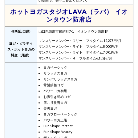
の空間で、是非ご参加ください。
ホットヨガスタジオLAVA（ラバ） イオ
ンタウン防府店
住所(山口県)
山口県防府市鐘紡町7-1 イオンタウン防府1F
マンスリーメンバー・フリー フルタイム 15,273円/月
ヨガ・ピラティ
マンスリーメンバー・ライト フルタイム8,000円/月
ス・ホットヨガの
マンスリーメンバー・ライト デイタイム7,091円/月
料金（月謝）
マンスリーメンバー・４ フルタイム6,182円/月
ヨガベーシック
リラックスヨガ
リンパリラックスヨガ
骨盤筋整ヨガ
パワーヨガ初級
お腹引き締めヨガ
肩こり改善ヨガ
美脚ヨガ
ヨガフローベーシック
パワーヨガ上級
Fun Shape Perfect
Fun Shape Beauty
デトックスヨガ