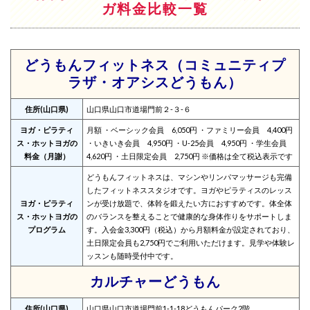
ガ料金比較一覧
どうもんフィットネス（コミュニティプ
ラザ・オアシスどうもん）
住所(山口県)
山口県山口市道場門前２-３-６
ヨガ・ピラティ
月額 ・ベーシック会員 6,050円 ・ファミリー会員 4,400円
ス・ホットヨガの
・いきいき会員 4,950円 ・U-25会員 4,950円 ・学生会員
料金（月謝）
4,620円 ・土日限定会員 2,750円 ※価格は全て税込表示です
どうもんフィットネスは、マシンやリンパマッサージも完備
したフィットネススタジオです。ヨガやピラティスのレッス
ヨガ・ピラティ
ンが受け放題で、体幹を鍛えたい方におすすめです。体全体
ス・ホットヨガの
のバランスを整えることで健康的な身体作りをサポートしま
プログラム
す。入会金3,300円（税込）から月額料金が設定されており、
土日限定会員も2,750円でご利用いただけます。見学や体験レ
ッスンも随時受付中です。
カルチャーどうもん
住所(山口県)
山口県山口市道場門前1-1-18どうもんパーク2階