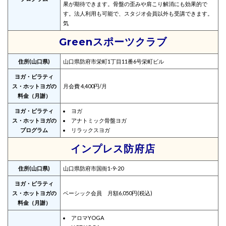
果が期待できます。骨盤の歪みや肩こり解消にも効果的で
す。法人利用も可能で、スタジオ会員以外も受講できます。
気
Greenスポーツクラブ
住所(山口県)
山口県防府市栄町1丁目11番6号栄町ビル
ヨガ・ピラティ
ス・ホットヨガの
月会費 4,400円/月
料金（月謝）
ヨガ・ピラティ
ヨガ
ス・ホットヨガの
アナトミック骨盤ヨガ
プログラム
リラックスヨガ
インプレス防府店
住所(山口県)
山口県防府市国衙1-9-20
ヨガ・ピラティ
ス・ホットヨガの
ベーシック会員 月額6,050円(税込)
料金（月謝）
アロマYOGA