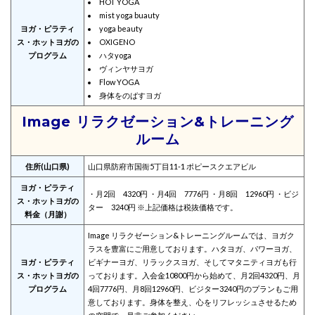
HOT YOGA
mist yoga buauty
ヨガ・ピラティ
yoga beauty
ス・ホットヨガの
OXIGENO
プログラム
ハタyoga
ヴィンヤサヨガ
Flow YOGA
身体をのばすヨガ
Image リラクゼーション&トレーニング
ルーム
住所(山口県)
山口県防府市国衙5丁目11-1 ポピースクエアビル
ヨガ・ピラティ
・月2回 4320円 ・月4回 7776円 ・月8回 12960円 ・ビジ
ス・ホットヨガの
ター 3240円 ※上記価格は税抜価格です。
料金（月謝）
Image リラクゼーション&トレーニングルームでは、ヨガク
ラスを豊富にご用意しております。ハタヨガ、パワーヨガ、
ヨガ・ピラティ
ビギナーヨガ、リラックスヨガ、そしてマタニティヨガも行
ス・ホットヨガの
っております。入会金10800円から始めて、月2回4320円、月
プログラム
4回7776円、月8回12960円、ビジター3240円のプランもご用
意しております。身体を整え、心をリフレッシュさせるため