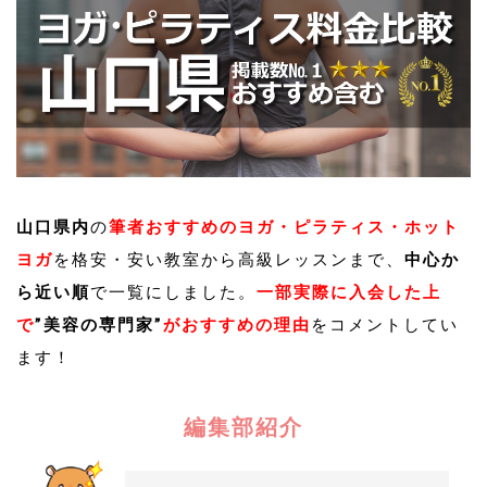
山口県内
の
筆者おすすめのヨガ・ピラティス・ホット
ヨガ
を格安・安い教室から高級レッスンまで、
中心か
ら近い順
で一覧にしました。
一部実際に入会した上
で
”美容の専門家”
がおすすめの理由
をコメントしてい
ます！
編集部紹介