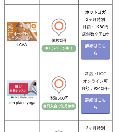
ホットヨガ
3ヶ月特別
月額：1980円
店舗数全国1位
体験0円
LAVA
詳細はこち
キャンペーン中！
ら
常温・HOT
オンライン可
月額：9240円~
体験500円
詳細はこち
zen place yoga
当日入会で初月無料
ら
3ヶ月特別