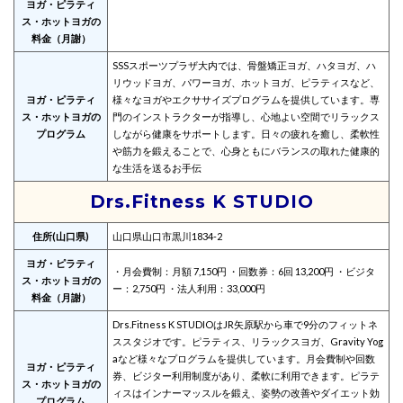
ヨガ・ピラティ
ス・ホットヨガの
料金（月謝）
SSSスポーツプラザ大内では、骨盤矯正ヨガ、ハタヨガ、ハ
リウッドヨガ、パワーヨガ、ホットヨガ、ピラティスなど、
ヨガ・ピラティ
様々なヨガやエクササイズプログラムを提供しています。専
ス・ホットヨガの
門のインストラクターが指導し、心地よい空間でリラックス
プログラム
しながら健康をサポートします。日々の疲れを癒し、柔軟性
や筋力を鍛えることで、心身ともにバランスの取れた健康的
な生活を送るお手伝
Drs.Fitness K STUDIO
住所(山口県)
山口県山口市黒川1834-2
ヨガ・ピラティ
・月会費制：月額 7,150円 ・回数券：6回 13,200円 ・ビジタ
ス・ホットヨガの
ー：2,750円 ・法人利用：33,000円
料金（月謝）
Drs.Fitness K STUDIOはJR矢原駅から車で9分のフィットネ
ススタジオです。ピラティス、リラックスヨガ、Gravity Yog
aなど様々なプログラムを提供しています。月会費制や回数
ヨガ・ピラティ
券、ビジター利用制度があり、柔軟に利用できます。ピラテ
ス・ホットヨガの
ィスはインナーマッスルを鍛え、姿勢の改善やダイエット効
プログラム