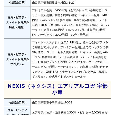
住所(山口県)
山口県宇部市西岐波今村南1-1-25
プレミアム会員：8400円/月（全てのレッスン参加可能、ロ
ッカー個人使用、事前予約8枠可能） レギュラー会員：6400
ヨガ・ピラティ
円/月（24レッスン/月参加可能、事前予約6枠可能） ライト
ス・ホットヨガの
会員：4800円/月（8レッスン/月、事前予約4枠可能） スーパ
料金（月謝）
ーライト会員：3300円/月（4レッスン/月、事前予約2枠可
能） パーソナル：2500円/回（30分・要予約）
フィットネススタジオ 元気CLUBでは、様々な会員プランを
ご用意しております。プレミアム会員は全てのレッスンに参
加可能で、ロッカーも個人使用可能。レギュラー会員は24レ
ヨガ・ピラティ
ッスン/月参加可能。ライト会員やスーパーライト会員もあ
ス・ホットヨガの
り、お好きなプランをお選びいただけます。パーソナルトレ
プログラム
ーニングもご利用いただけますので、お気軽にお問い合わせ
ください。ZUMBAやピラティスなどのプログラムも充実し
ております。公式サイトでスケジュールを
NEXIS（ネクシス）エアリアルヨガ 宇部
小串
住所(山口県)
山口県宇部市小串東桃山170-28
ヨガ・ピラティ
エアリアルヨガ ・通常初回 2,500円 ・ビジター 3,000円 ヨガ
ス・ホットヨガの