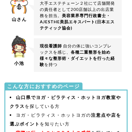
大手エステチェーン２社にて店舗開発
の責任者として200店舗以上の出店業
務を担当。
美容業界専門行政書士・
山さん
AJESTHE美肌エキスパート(日本エス
テティック協会)
現役看護師
自分の体に強いコンプレ
ックスを感じ、
各種二重整形を始め
様々な整形術・ダイエットを行った経
小池
験
を持つ
こんな方におすすめのページ
山口県でヨガ・ピラティス・ホットヨガ教室や
クラス
を探している方
ヨガ・ピラティス・ホットヨガの
注意点や店を
選ぶポイント
を知りたい方