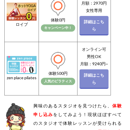
月額：2970円
女性専用
体験0円
詳細はこち
ロイブ
キャンペーン中！
ら
オンライン可
男性OK
月額：9240円~
体験500円
詳細はこち
zen place pilates
人気のピラティス
ら
興味のあるスタジオを見つけたら、
体験
申し込み
をしてみよう！現状ほぼすべて
のスタジオで体験レッスンが受けられる