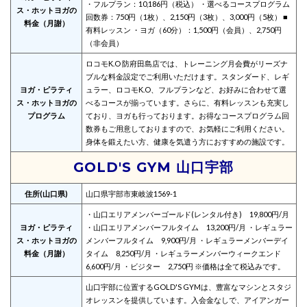
・フルプラン：10,186円（税込） ・選べるコースプログラム
ス・ホットヨガの
回数券：750円（1枚）、2,150円（3枚）、3,000円（5枚） ■
料金（月謝）
有料レッスン ・ヨガ（60分）：1,500円（会員）、2,750円
（非会員）
ロコモK.O 防府田島店では、トレーニング月会費がリーズナ
ブルな料金設定でご利用いただけます。スタンダード、レギ
ヨガ・ピラティ
ュラー、ロコモK.O、フルプランなど、お好みに合わせて選
ス・ホットヨガの
べるコースが揃っています。さらに、有料レッスンも充実し
プログラム
ており、ヨガも行っております。お得なコースプログラム回
数券もご用意しておりますので、お気軽にご利用ください。
身体を鍛えたい方、健康を気遣う方におすすめの施設です。
GOLD'S GYM 山口宇部
住所(山口県)
山口県宇部市東岐波1569-1
・山口エリアメンバーゴールド(レンタル付き) 19,800円/月
ヨガ・ピラティ
・山口エリアメンバーフルタイム 13,200円/月 ・レギュラー
ス・ホットヨガの
メンバーフルタイム 9,900円/月 ・レギュラーメンバーデイ
料金（月謝）
タイム 8,250円/月 ・レギュラーメンバーウィークエンド
6,600円/月 ・ビジター 2,750円 ※価格は全て税込みです。
山口宇部に位置するGOLD'S GYMは、豊富なマシンとスタジ
オレッスンを提供しています。入会金なしで、アイアンガー