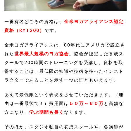
一番有名どころの資格は、
全米ヨガアライアンス認定
資格（RYT200）
です。
全米ヨガアライアンスは、80年代にアメリカで設立さ
れた
世界最大規模のヨガ協会
。協会が認定した養成ス
クールで200時間のトレーニングを受講し、資格を取
得することは、最低限の知識や技術を持ったインスト
ラクターであることを示す一つの証ともいえます。
あえて最低限という表現をさせていただきます。（理
由は一番最後で！）費用面は
５０万～６０万
と高額な
方になり、
学ぶ期間も長く
なります。
そのほか、スタジオ独自の養成スクールや、各講師が