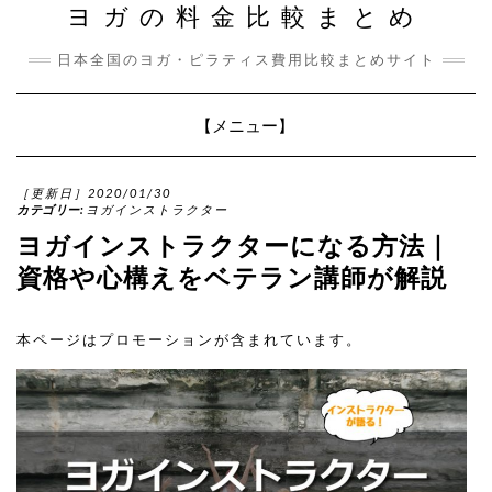
ヨガの料金比較まとめ
日本全国のヨガ・ピラティス費用比較まとめサイト
Toggle
【メニュー】
Navigation
［更新日］2020/01/30
カテゴリー:
ヨガインストラクター
ヨガインストラクターになる方法｜
資格や心構えをベテラン講師が解説
本ページはプロモーションが含まれています。