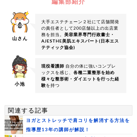
編集部紹介
大手エステチェーン２社にて店舗開発
の責任者として200店舗以上の出店業
務を担当。
美容業界専門行政書士・
山さん
AJESTHE美肌エキスパート(日本エス
テティック協会)
現役看護師
自分の体に強いコンプレ
ックスを感じ、
各種二重整形を始め
様々な整形術・ダイエットを行った経
小池
験
を持つ
関連する記事
ヨガとストレッチで肩コリを解消する方法を
指導歴13年の講師が解説！