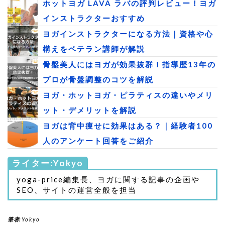
ホットヨガ LAVA ラバの評判レビュー！ヨガ
インストラクターおすすめ
ヨガインストラクターになる方法｜資格や心
構えをベテラン講師が解説
骨盤美人にはヨガが効果抜群！指導歴13年の
プロが骨盤調整のコツを解説
ヨガ・ホットヨガ・ピラティスの違いやメリ
ット・デメリットを解説
ヨガは背中痩せに効果はある？｜経験者100
人のアンケート回答をご紹介
ライター:Yokyo
yoga-price編集長、ヨガに関する記事の企画や
SEO、サイトの運営全般を担当
筆者:
Yokyo