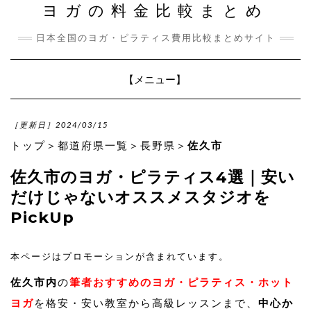
ヨガの料金比較まとめ
日本全国のヨガ・ピラティス費用比較まとめサイト
Toggle
【メニュー】
Navigation
［更新日］2024/03/15
トップ
＞
都道府県一覧
＞
長野県
＞
佐久市
佐久市のヨガ・ピラティス4選｜安い
だけじゃないオススメスタジオを
PickUp
本ページはプロモーションが含まれています。
佐久市内
の
筆者おすすめのヨガ・ピラティス・ホット
ヨガ
を格安・安い教室から高級レッスンまで、
中心か