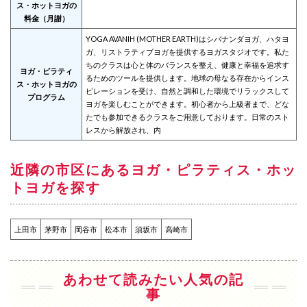
ス・ホットヨガの
料金（月謝）
YOGA AVANIH (MOTHER EARTH)はシバナンダヨガ、ハタヨ
ガ、リストラティブヨガを提供するヨガスタジオです。私た
ちのクラスは心と体のバランスを整え、健康と幸福を追求す
ヨガ・ピラティ
るためのツールを提供します。地球の母なる存在からインス
ス・ホットヨガの
ピレーションを受け、自然と調和した環境でリラックスして
プログラム
ヨガを楽しむことができます。初心者から上級者まで、どな
たでも参加できるクラスをご用意しております。日常のスト
レスから解放され、内
近隣の市区にあるヨガ・ピラティス・ホッ
トヨガを探す
上田市
茅野市
岡谷市
松本市
須坂市
高崎市
あわせて読みたい人気の記
事