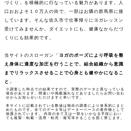
づくり」を積極的に行なっている魅力があります。人
口おおよそ１０万人の街で、一部はお隣の群馬県に接
しています。そんな佐久市で仕事帰りにヨガレッスン
受けてみませんか。ダイエットにも、健康なからだづ
くりにも効果的です。
当サイトのスローガン「
ヨガのポーズにより呼吸を整
え身体に適度な加圧を行うことで、結合組織から意識
までリラックスさせることで心身とも健やかになるこ
と
」
※調査した時点での結果ですので、実際のデータと異なっている
場合があります。間違いや掲載漏れなどありましたらお問い合わ
せからお知らせいただけますと幸いです。
本サイトに記載されている数値は独自の調査により体系的にまと
めたものです。全てのデータ等はデーターベースの著作物として
保護されています。 内容の全て又は一部をいかなる手段におい
ても複製・転載・流用・転売・複写等することを固く禁じます。