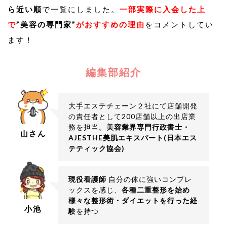
ら近い順
で一覧にしました。
一部実際に入会した上
で
”美容の専門家”
がおすすめの理由
をコメントしてい
ます！
編集部紹介
大手エステチェーン２社にて店舗開発
の責任者として200店舗以上の出店業
務を担当。
美容業界専門行政書士・
山さん
AJESTHE美肌エキスパート(日本エス
テティック協会)
現役看護師
自分の体に強いコンプレ
ックスを感じ、
各種二重整形を始め
様々な整形術・ダイエットを行った経
小池
験
を持つ