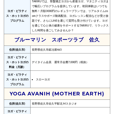
TARIRUでは、骨盤矯正ヨガから産後ヨガ、マタニティヨガま
で幅広いプログラムを提供しています。初回体験はいつでも
ヨガ・ピラティ
無料！月額3000円のレギュラープランでは、リアルタイムzo
ス・ホットヨガの
omクラスやポーズ動画配信、ヨガレッスン配信などが受け放
プログラム
題です。さらにLINEを通じて質問も受け付けています。ヨガ
を通じて心と体の健康をサポートするTARIRUで、リラックス
した時間を過ごしてみませんか？
ブルーマリン スポーツラブ 佐久
住所(佐久市)
長野県佐久市鍛冶屋465
ヨガ・ピラティ
ス・ホットヨガの
デイタイム会員 通常月会費7,000円（税抜）
料金（月謝）
ヨガ・ピラティ
ス・ホットヨガの
スローヨガ
プログラム
YOGA AVANIH (MOTHER EARTH)
住所(佐久市)
長野県佐久市佐久平駅北 Mスタジオ
ヨガ・ピラティ