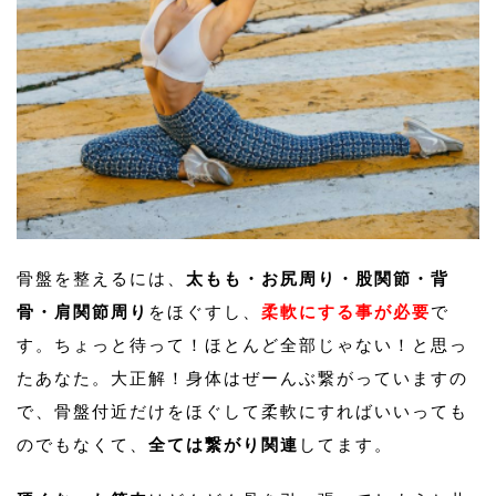
骨盤を整えるには、
太もも・お尻周り・股関節・背
骨・肩関節周り
をほぐすし、
柔軟にする事が必要
で
す。ちょっと待って！ほとんど全部じゃない！と思っ
たあなた。大正解！身体はぜーんぶ繋がっていますの
で、骨盤付近だけをほぐして柔軟にすればいいっても
のでもなくて、
全ては繋がり関連
してます。