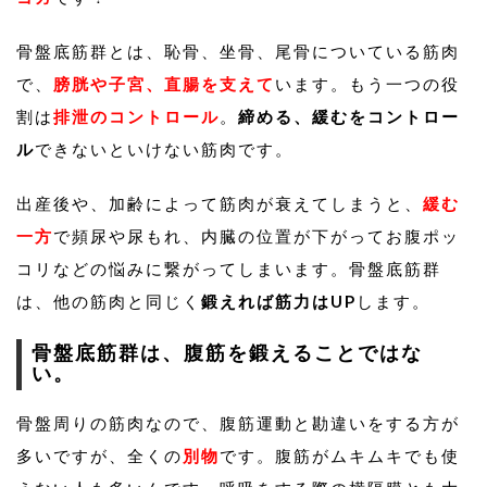
骨盤底筋群とは、恥骨、坐骨、尾骨についている筋肉
で、
膀胱や子宮、直腸を支えて
います。もう一つの役
割は
排泄のコントロール
。
締める、緩むをコントロー
ル
できないといけない筋肉です。
出産後や、加齢によって筋肉が衰えてしまうと、
緩む
一方
で頻尿や尿もれ、内臓の位置が下がってお腹ポッ
コリなどの悩みに繋がってしまいます。骨盤底筋群
は、他の筋肉と同じく
鍛えれば筋力はUP
します。
骨盤底筋群は、腹筋を鍛えることではな
い。
骨盤周りの筋肉なので、腹筋運動と勘違いをする方が
多いですが、全くの
別物
です。腹筋がムキムキでも使