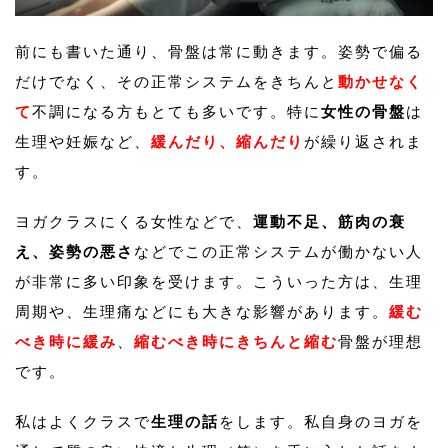
前にも書いた通り、骨盤は常に動きます。姿勢で偏る
だけでなく、その正常システムをきちんと
動かせなく
て
不調になる方もとても多いです。特に
女性の骨盤
は
生理や妊娠など、
緩んだり、縮んだり
が繰り返されま
す。
ヨガクラスにくる女性などで、
運動不足、筋肉の衰
え、姿勢の悪さ
などでこの正常システムが働かない人
が非常に多い印象を受けます。こういった方は、生理
周期や、生理痛などにも大きな影響があります。
緩む
べき時に緩み
、
縮むべき時にきちんと縮む
骨盤が理想
です。
私はよくクラスで
生理の話
をします。私自身のヨガを