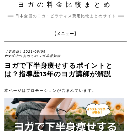
ヨガの料金比較まとめ
日本全国のヨガ・ピラティス費用比較まとめサイト
Toggle
【メニュー】
Navigation
［更新日］2021/09/08
カテゴリー:
初めてのヨガ基礎知識
ヨガで下半身痩せするポイントと
は？指導歴13年のヨガ講師が解説
本ページはプロモーションが含まれています。