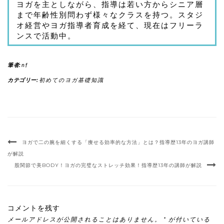
ヨガを主としながら、指導は若い方からシニア層
まで年齢性別問わず様々なクラスを持つ。スタジ
オ経営やヨガ指導者育成を経て、現在はフリーラ
ンスで活動中。
筆者:
nf
カテゴリー:
初めてのヨガ基礎知識
ヨガで二の腕を細くする「痩せる効率的な方法」とは？指導歴13年のヨガ講師
が解説
股関節で美BODY！ヨガの完璧なストレッチ効果！指導歴13年の講師が解説
コメントを残す
メールアドレスが公開されることはありません。
*
が付いている