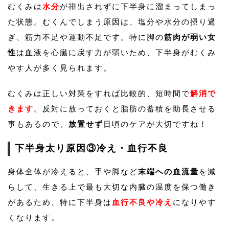
むくみは
水分
が排出されずに下半身に溜まってしまっ
た状態。むくんでしまう原因は、塩分や水分の摂り過
ぎ、筋力不足や運動不足です。特に脚の
筋肉が弱い女
性
は血液を心臓に戻す力が弱いため、下半身がむくみ
やす人が多く見られます。
むくみは正しい対策をすれば比較的、短時間で
解消で
きます
。反対に放っておくと脂肪の蓄積を助長させる
事もあるので、
放置せず
日頃のケアが大切ですね！
下半身太り原因③冷え・血行不良
身体全体が冷えると、手や脚など
末端への血流量
を減
らして、生きる上で最も大切な内臓の温度を保つ働き
があるため、特に下半身は
血行不良や冷え
になりやす
くなります。