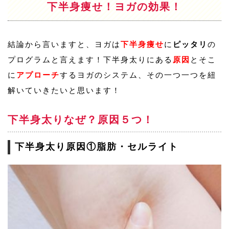
下半身痩せ！ヨガの効果！
結論から言いますと、ヨガは
下半身痩せ
に
ピッタリ
の
プログラムと言えます！下半身太りにある
原因
とそこ
に
アプローチ
するヨガのシステム、その一つ一つを紐
解いていきたいと思います！
下半身太りなぜ？原因５つ！
下半身太り原因①脂肪・セルライト