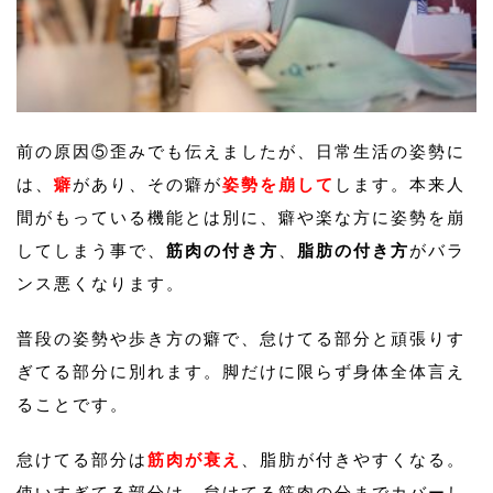
前の原因⑤歪みでも伝えましたが、日常生活の姿勢に
は、
癖
があり、その癖が
姿勢を崩して
します。本来人
間がもっている機能とは別に、癖や楽な方に姿勢を崩
してしまう事で、
筋肉の付き方
、
脂肪の付き方
がバラ
ンス悪くなります。
普段の姿勢や歩き方の癖で、怠けてる部分と頑張りす
ぎてる部分に別れます。脚だけに限らず身体全体言え
ることです。
怠けてる部分は
筋肉が衰え
、脂肪が付きやすくなる。
使いすぎてる部分は、怠けてる筋肉の分までカバーし