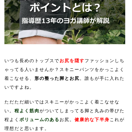
いつも長めのトップスで
お尻を隠す
ファッションしち
ゃってる人いませんか？スキニーパンツをかっこよく
着こなせる、
形の整った脚とお尻
。誰もが手に入れた
いですよね。
ただただ細いではスキニーがかっこよく着こなせな
い。
程よく筋肉
がついてしまってる脚と丸みの帯びた
程よく
ボリュームのある
お尻。
健康的な下半身
これが
理想だと思います。