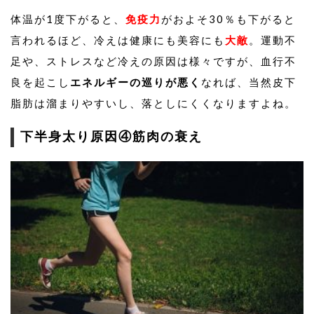
体温が1度下がると、
免疫力
がおよそ30％も下がると
言われるほど、冷えは健康にも美容にも
大敵
。運動不
足や、ストレスなど冷えの原因は様々ですが、血行不
良を起こし
エネルギーの巡りが悪く
なれば、当然皮下
脂肪は溜まりやすいし、落としにくくなりますよね。
下半身太り原因④筋肉の衰え