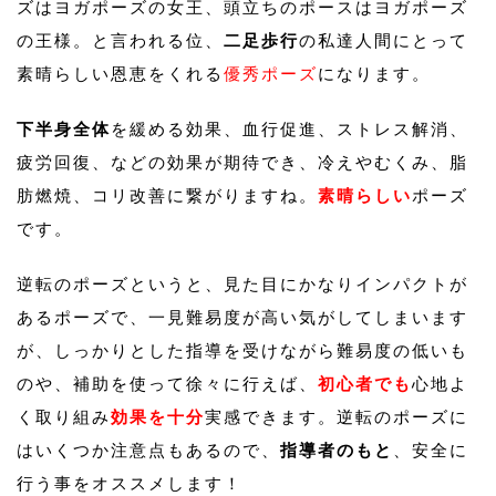
ズはヨガポーズの女王、頭立ちのポースはヨガポーズ
の王様。と言われる位、
二足歩行
の私達人間にとって
素晴らしい恩恵をくれる
優秀ポーズ
になります。
下半身全体
を緩める効果、血行促進、ストレス解消、
疲労回復、などの効果が期待でき、冷えやむくみ、脂
肪燃焼、コリ改善に繋がりますね。
素晴らしい
ポーズ
です。
逆転のポーズというと、見た目にかなりインパクトが
あるポーズで、一見難易度が高い気がしてしまいます
が、しっかりとした指導を受けながら難易度の低いも
のや、補助を使って徐々に行えば、
初心者でも
心地よ
く取り組み
効果を十分
実感できます。逆転のポーズに
はいくつか注意点もあるので、
指導者のもと
、安全に
行う事をオススメします！