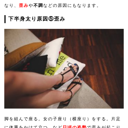
なり、
歪み
や
不調
などの原因にもなります。
下半身太り原因⑤歪み
脚を組んで座る。女の子座り（横座り）をする。片足
に体重をかけて立つ。など
日頃の姿勢
で歪みが起こり