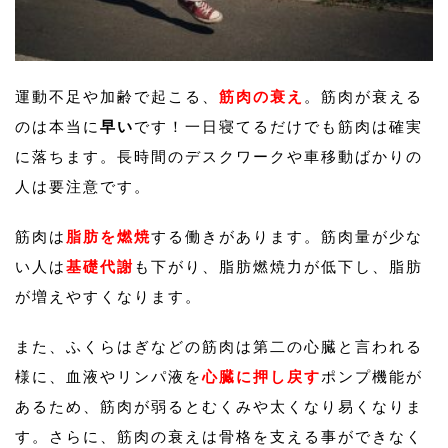
運動不足や加齢で起こる、
筋肉の衰え
。筋肉が衰える
のは本当に
早い
です！一日寝てるだけでも筋肉は確実
に落ちます。長時間のデスクワークや車移動ばかりの
人は要注意です。
筋肉は
脂肪を燃焼
する働きがあります。筋肉量が少な
い人は
基礎代謝
も下がり、脂肪燃焼力が低下し、脂肪
が増えやすくなります。
また、ふくらはぎなどの筋肉は第二の心臓と言われる
様に、血液やリンパ液を
心臓に押し戻す
ポンプ機能が
あるため、筋肉が弱るとむくみや太くなり易くなりま
す。さらに、筋肉の衰えは骨格を支える事ができなく