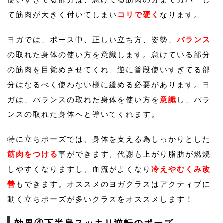
て筋肉が大きく付いてしまい
コリで硬く
なります。
ヨガでは、ポース中、正しい立ち方、姿勢、
バランス
の取れた身体の使い方を意識します。怠けている部分
の筋肉を目覚めさせてくれ、逆に普段使いすぎてる部
分はなるべく使わない様に緩める必要があります。ヨ
ガは、バランスの取れた身体を使い方を
意識
し、バラ
ンスの取れた身体へと導いてくれます。
特に立ちポーズでは、身体を支える為しっかりとした
筋肉をつける
事ができます。代謝も上がり脂肪が燃焼
しやすくなりますし、血流がよくなり
冷えやむくみ改
善
もできます。オススメのヨガクラスはアクティブに
動く立ちポーズが多いクラスをオススメします！
効果④下半身スッキリ逆転のポーズ