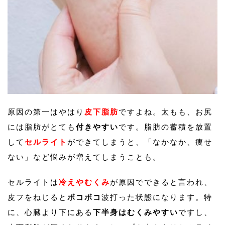
原因の第一はやはり
皮下脂肪
ですよね。太もも、お尻
には脂肪がとても
付きやすい
です。脂肪の蓄積を放置
して
セルライト
ができてしまうと、「なかなか、痩せ
ない」など悩みが増えてしまうことも。
セルライトは
冷えやむくみ
が原因でできると言われ、
皮フをねじると
ボコボコ
波打った状態になります。特
に、心臓より下にある
下半身はむくみやすい
ですし、