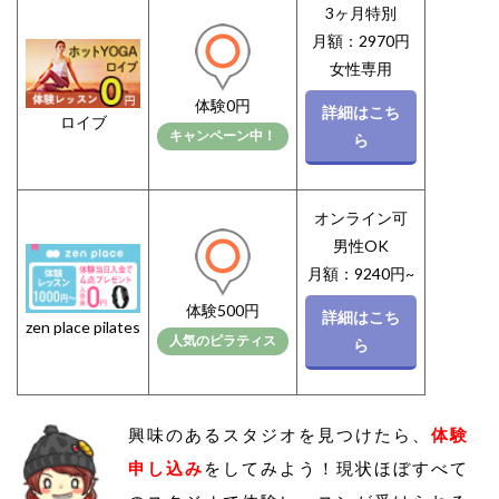
3ヶ月特別
月額：2970円
女性専用
体験0円
詳細はこち
ロイブ
キャンペーン中！
ら
オンライン可
男性OK
月額：9240円~
体験500円
詳細はこち
zen place pilates
人気のピラティス
ら
興味のあるスタジオを見つけたら、
体験
申し込み
をしてみよう！現状ほぼすべて