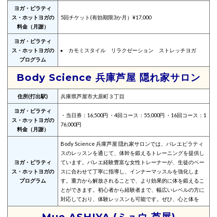
ヨガ・ピラティ
ス・ホットヨガの
5回チケット(有効期限3か月）¥17,000
料金（月謝）
ヨガ・ピラティ
ス・ホットヨガの
カモミスタイル リラクゼーション ストレッチヨガ
プログラム
Body Science 兵庫芦屋 隠れ家サロン
住所(打出駅)
兵庫県芦屋市大原町３丁目
ヨガ・ピラティ
・当日券：16,500円 ・4回コース：55,000円 ・16回コース：1
ス・ホットヨガの
76,000円
料金（月謝）
Body Science 兵庫芦屋 隠れ家サロンでは、バレエピラティ
スのレッスンを通じて、体幹を鍛えるトレーニングを提供し
ヨガ・ピラティ
ています。バレエ経験豊富な女性トレーナーが、生徒のペー
ス・ホットヨガの
スに合わせて丁寧に指導し、インナーマッスルを強化しま
プログラム
す。重力から解放されることで、より効果的に体を鍛えるこ
とができます。初心者から経験者まで、幅広いレベルの方に
対応しており、体験レッスンも可能です。ぜひ、心と体を
Mue ASHIYA (ミュウ 芦屋)