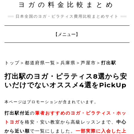
ヨガの料金比較まとめ
日本全国のヨガ・ピラティス費用比較まとめサイト
Toggle
【メニュー】
Navigation
トップ
＞
都道府県一覧
＞
兵庫県
＞
芦屋市
＞
打出駅
打出駅のヨガ・ピラティス8選から安
いだけでないオススメ4選をPickUp
本ページはプロモーションが含まれています。
打出駅付近
の
筆者おすすめのヨガ・ピラティス・ホッ
トヨガ
を格安・安い教室から高級レッスンまで、
中心
から近い順
で一覧にしました。
一部実際に入会した上