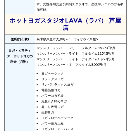
す。女性専用完全予約制スタジオで、産後やシニアの方も参
加可能。
ホットヨガスタジオLAVA（ラバ） 芦屋
店
住所(打出駅)
兵庫県芦屋市大原町2-5 ヴィザヴィ芦屋5F
マンスリーメンバー・フリー フルタイム 15,273円/月
ヨガ・ピラティ
マンスリーメンバー・ライト フルタイム12,545円/月
ス・ホットヨガの
マンスリーメンバー・ライト デイタイム10,727円/月
料金（月謝）
マンスリーメンバー・４ フルタイム8,000円/月
ヨガベーシック
リラックスヨガ
リンパリラックスヨガ
骨盤筋整ヨガ
パワーヨガ初級
お腹引き締めヨガ
肩こり改善ヨガ
美脚ヨガ
ヨガフローベーシック
パワーヨガ上級
ヨガフローアドバンス