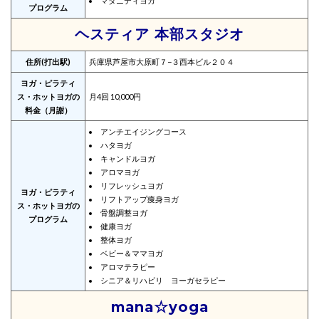
マタニティヨガ
プログラム
ヘスティア 本部スタジオ
住所(打出駅)
兵庫県芦屋市大原町７−３西本ビル２０４
ヨガ・ピラティ
ス・ホットヨガの
月4回 10,000円
料金（月謝）
アンチエイジングコース
ハタヨガ
キャンドルヨガ
アロマヨガ
リフレッシュヨガ
ヨガ・ピラティ
リフトアップ痩身ヨガ
ス・ホットヨガの
骨盤調整ヨガ
プログラム
健康ヨガ
整体ヨガ
ベビー＆ママヨガ
アロマテラピー
シニア＆リハビリ ヨーガセラピー
mana☆yoga