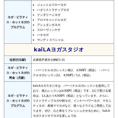
ジェントルフローヨガ
ハタリストラティブヨガ
クンダリーニヨガ
ヨガ・ピラティ
アロマキャンドルヨガ
ス・ホットヨガの
アシュタンガヨガ
プログラム
スローヴィンヤサ
ハタヨガ
サンディ スペシャル
kaiLAヨガスタジオ
住所(打出駅)
兵庫県芦屋市大桝町1-21
ヨガ・ピラティ
・パーソナルヨガレッスン個人 6,500円（税込） ・パーソ
ス・ホットヨガの
ナルヨガレッスン2人 4,500円／1人（税込）
料金（月謝）
kaiLAヨガスタジオは、パーソナルヨガレッスンを提供して
おり、個人レッスンは6,500円（税込）です。2人で受ける場
ヨガ・ピラティ
合は、1人あたり4,500円（税込）となっています。さらに、
ス・ホットヨガの
リストラティブヨガや朝ヨガ、インナーパワーヨガ、マタニ
プログラム
ティヨガ、産後ママヨガなど、様々なクラスもご用意してお
ります。ぜひ、心と体をリフレッシュさせるために、kaiLA
ヨガスタジオでヨガを楽しんでみ