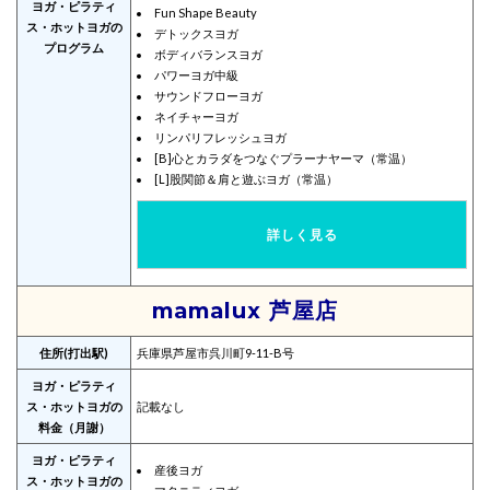
ヨガ・ピラティ
Fun Shape Beauty
ス・ホットヨガの
デトックスヨガ
プログラム
ボディバランスヨガ
パワーヨガ中級
サウンドフローヨガ
ネイチャーヨガ
リンパリフレッシュヨガ
[B]心とカラダをつなぐプラーナヤーマ（常温）
[L]股関節＆肩と遊ぶヨガ（常温）
詳しく見る
mamalux 芦屋店
住所(打出駅)
兵庫県芦屋市呉川町9-11-B号
ヨガ・ピラティ
ス・ホットヨガの
記載なし
料金（月謝）
ヨガ・ピラティ
産後ヨガ
ス・ホットヨガの