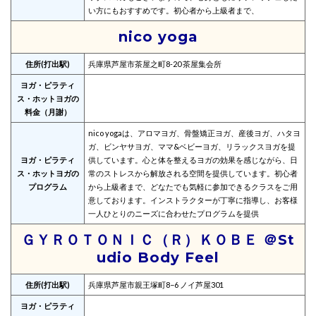
い方にもおすすめです。初心者から上級者まで、
nico yoga
住所(打出駅)
兵庫県芦屋市茶屋之町8-20 茶屋集会所
ヨガ・ピラティ
ス・ホットヨガの
料金（月謝）
nico yogaは、アロマヨガ、骨盤矯正ヨガ、産後ヨガ、ハタヨ
ガ、ビンヤサヨガ、ママ&ベビーヨガ、リラックスヨガを提
ヨガ・ピラティ
供しています。心と体を整えるヨガの効果を感じながら、日
ス・ホットヨガの
常のストレスから解放される空間を提供しています。初心者
プログラム
から上級者まで、どなたでも気軽に参加できるクラスをご用
意しております。インストラクターが丁寧に指導し、お客様
一人ひとりのニーズに合わせたプログラムを提供
ＧＹＲＯＴＯＮＩＣ（Ｒ）ＫＯＢＥ ＠St
udio Body Feel
住所(打出駅)
兵庫県芦屋市親王塚町8−6 ノイ芦屋301
ヨガ・ピラティ