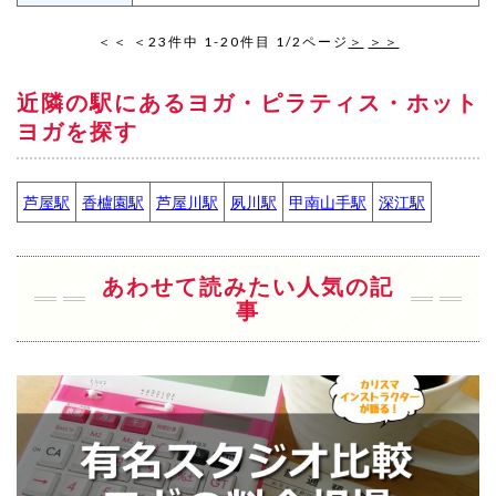
＜＜
＜
23件中 1-20件目 1/2ページ
＞
＞＞
近隣の駅にあるヨガ・ピラティス・ホット
ヨガを探す
芦屋駅
香櫨園駅
芦屋川駅
夙川駅
甲南山手駅
深江駅
あわせて読みたい人気の記
事