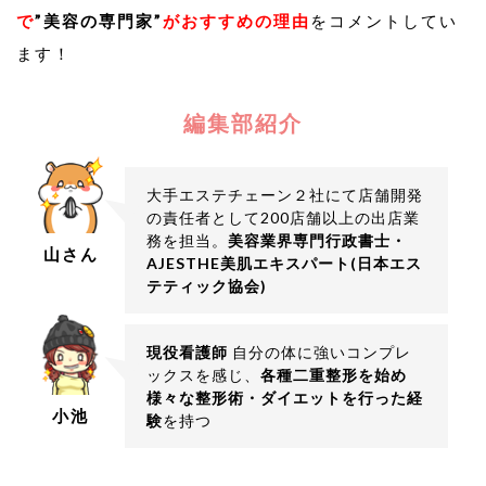
で
”美容の専門家”
がおすすめの理由
をコメントしてい
ます！
編集部紹介
大手エステチェーン２社にて店舗開発
の責任者として200店舗以上の出店業
務を担当。
美容業界専門行政書士・
山さん
AJESTHE美肌エキスパート(日本エス
テティック協会)
現役看護師
自分の体に強いコンプレ
ックスを感じ、
各種二重整形を始め
様々な整形術・ダイエットを行った経
小池
験
を持つ