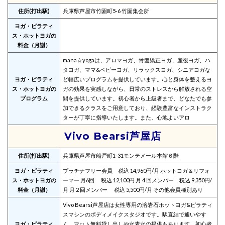
住所(打出駅)
兵庫県芦屋市竹園町5-6 竹園集会所
ヨガ・ピラティ
ス・ホットヨガの
料金（月謝）
mana☆yogaは、アロマヨガ、骨盤矯正ヨガ、産後ヨガ、ハ
タヨガ、ママ&ベビーヨガ、リラックスヨガ、シニアヨガな
ヨガ・ピラティ
ど幅広いプログラムを提供しています。心と身体を整えるヨ
ス・ホットヨガの
ガの効果を実感しながら、日常のストレスから解放される空
プログラム
間を提供しています。初心者から上級者まで、どなたでも参
加できるクラスをご用意しており、経験豊富なインストラク
ターが丁寧に指導いたします。また、心地よいアロ
Vivo Bearsi芦屋店
住所(打出駅)
兵庫県芦屋市船戸町1-31モンテメール本館６階
ヨガ・ピラティ
プラチナフリー会員 税込 14,960円/月 ホットヨガ＆リフォ
ス・ホットヨガの
ーマー 月6回 税込 12,100円 月 4 回メンバー 税込 9,350円/
料金（月謝）
月 月 2 回メンバー 税込 5,500円/月 その他会員種別あり
Vivo Bearsi芦屋店は女性専用の溶岩石ホットヨガ&ピラティ
スマシンのボディメイクスタジオです。駅直結で通いやす
ヨガ・ピラティ
く、マット無料貸し出しや水素水の提供もあります。初心者