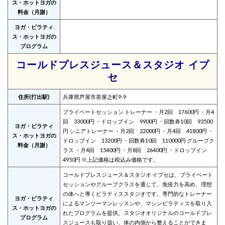
ス・ホットヨガの
料金（月謝）
ヨガ・ピラティ
ス・ホットヨガの
プログラム
コールドプレスジュース＆スタジオ イプ
セ
住所(打出駅)
兵庫県芦屋市茶屋之町9-9
プライベートセッション トレーナー ・月2回 17600円 ・月4
回 33000円 ・ドロップイン 9900円 ・回数券10回 93500
ヨガ・ピラティ
円 シニアトレーナー ・月2回 22000円 ・月4回 41800円 ・
ス・ホットヨガの
ドロップイン 13200円 ・回数券10回 110000円 グループク
料金（月謝）
ラス ・月4回 15400円 ・月8回 26400円 ・ドロップイン
4950円 ※上記価格は税込み価格です。
コールドプレスジュース＆スタジオ イプセは、プライベート
セッションやグループクラスを通じて、免疫力を高め、理想
の体へと導くピラティススタジオです。専門的なトレーナー
ヨガ・ピラティ
によるマンツーマンレッスンや、マシンピラティスを取り入
ス・ホットヨガの
れたプログラムを提供。スタジオオリジナルのコールドプレ
プログラム
スジュースも取り扱い、体の内側から整えることができま