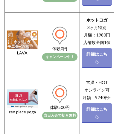
ホットヨガ
3ヶ月特別
月額：1980円
店舗数全国1位
体験0円
LAVA
詳細はこち
キャンペーン中！
ら
常温・HOT
オンライン可
月額：9240円~
体験500円
詳細はこち
zen place yoga
当日入会で初月無料
ら