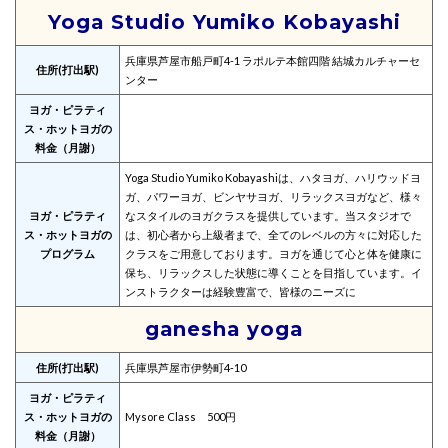
Yoga Studio Yumiko Kobayashi
兵庫県芦屋市船戸町4-1 ラポルテ本館四階 結城カルチャーセ
住所(打出駅)
ンター
ヨガ・ピラティ
ス・ホットヨガの
料金（月謝）
Yoga Studio Yumiko Kobayashiは、ハタヨガ、ハリウッドヨ
ガ、パワーヨガ、ビンヤサヨガ、リラックスヨガなど、様々
ヨガ・ピラティ
なスタイルのヨガクラスを提供しています。当スタジオで
ス・ホットヨガの
は、初心者から上級者まで、全てのレベルの方々に対応した
プログラム
クラスをご用意しております。ヨガを通じて心と体を健康に
保ち、リラックスした状態に導くことを目指しています。イ
ンストラクターは経験豊富で、皆様のニーズに
ganesha yoga
住所(打出駅)
兵庫県芦屋市伊勢町4‐10
ヨガ・ピラティ
ス・ホットヨガの
Mysore Class 500円
料金（月謝）