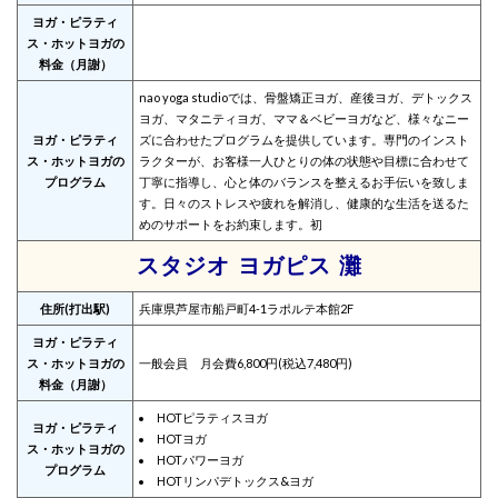
ヨガ・ピラティ
ス・ホットヨガの
料金（月謝）
nao yoga studioでは、骨盤矯正ヨガ、産後ヨガ、デトックス
ヨガ、マタニティヨガ、ママ＆ベビーヨガなど、様々なニー
ヨガ・ピラティ
ズに合わせたプログラムを提供しています。専門のインスト
ス・ホットヨガの
ラクターが、お客様一人ひとりの体の状態や目標に合わせて
プログラム
丁寧に指導し、心と体のバランスを整えるお手伝いを致しま
す。日々のストレスや疲れを解消し、健康的な生活を送るた
めのサポートをお約束します。初
スタジオ ヨガピス 灘
住所(打出駅)
兵庫県芦屋市船戸町4-1ラポルテ本館2F
ヨガ・ピラティ
ス・ホットヨガの
一般会員 月会費6,800円(税込7,480円)
料金（月謝）
HOTピラティスヨガ
ヨガ・ピラティ
HOTヨガ
ス・ホットヨガの
HOTパワーヨガ
プログラム
HOTリンパデトックス&ヨガ