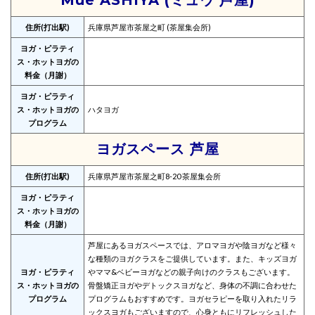
住所(打出駅)
兵庫県芦屋市茶屋之町 (茶屋集会所)
ヨガ・ピラティ
ス・ホットヨガの
料金（月謝）
ヨガ・ピラティ
ス・ホットヨガの
ハタヨガ
プログラム
ヨガスペース 芦屋
住所(打出駅)
兵庫県芦屋市茶屋之町8-20 茶屋集会所
ヨガ・ピラティ
ス・ホットヨガの
料金（月謝）
芦屋にあるヨガスペースでは、アロマヨガや陰ヨガなど様々
な種類のヨガクラスをご提供しています。また、キッズヨガ
ヨガ・ピラティ
やママ&ベビーヨガなどの親子向けのクラスもございます。
ス・ホットヨガの
骨盤矯正ヨガやデトックスヨガなど、身体の不調に合わせた
プログラム
プログラムもおすすめです。ヨガセラピーを取り入れたリラ
ックスヨガもございますので、心身ともにリフレッシュした