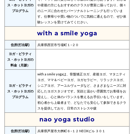
ス・ホットヨガの
や産後の方にもおすすめのクラスが豊富に揃っており、個々
プログラム
のニーズに合わせたパーソナルトレーニングも行っていま
す。仕事帰りや買い物のついでに気軽に通えるので、ぜひ体
験レッスンを受けてみてください。
with a smile yoga
住所(打出駅)
兵庫県西宮市弓場町１−２０
ヨガ・ピラティ
ス・ホットヨガの
料金（月謝）
with a smile yogaは、骨盤矯正ヨガ、産後ヨガ、マタニティ
ヨガ、ママ＆ベビーヨガ、ヨガセラピー、リラックスヨガ、
ヨガ・ピラティ
シニアヨガ、アーユルヴェーダなど、さまざまなニーズに対
ス・ホットヨガの
応したヨガスタジオです。笑顔と温かい雰囲気でお客様をお
プログラム
迎えし、心と体のバランスを整えるお手伝いをしています。
初心者から上級者まで、どなたでも安心して参加できるクラ
スを提供しており、日常のストレスや疲
nao yoga studio
住所(打出駅)
兵庫県芦屋市大桝町６−１２ NEOXビル ３０１