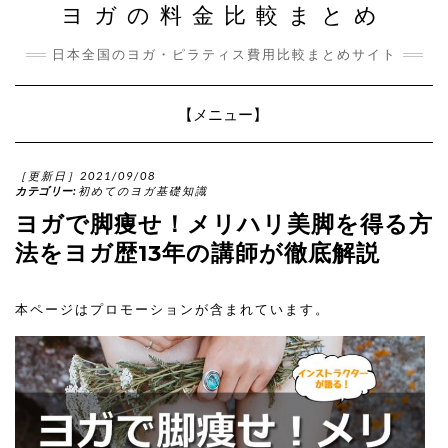
ヨガの料金比較まとめ
日本全国のヨガ・ピラティス費用比較まとめサイト
Toggle
【メニュー】
Navigation
［更新日］2021/09/08
カテゴリー:
初めてのヨガ基礎知識
ヨガで脚痩せ！メリハリ美脚を得る方
法をヨガ歴13年の講師が徹底解説
本ページはプロモーションが含まれています。